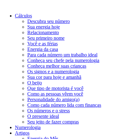
Cálculos
Descubra seu número
Sua energia hoje
Relacionamento
Seu primeiro nome
Você e as férias
Energia da casa
Para cada número um trabalho ideal
Conheça seu chefe pela numerologia
Conheça melhor suas crianças
Os signos e a numerologia
Sua cor para hoje e amanhã
O beijo
Que tipo de motorista é você
Como as pessoas vêem você
Personalidade do amigo(a)
Como cada número lida com finanças
Os números e o stress
O presente ideal
Seu jeito de fazer compras
Numerologia
Artigos
Energia do Mês