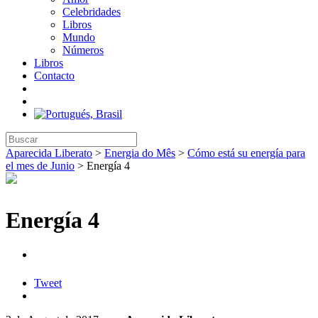
Celebridades
Libros
Mundo
Números
Libros
Contacto
Aparecida Liberato
>
Energia do Mês
>
Cómo está su energía para
el mes de Junio
>
Energía 4
Energía 4
Tweet