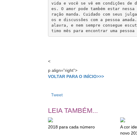
vida e você se vê em condições de d
es. O amor pode também estar nessa 
ração manda. Cuidado com seus julga
os e discussões com a pessoa amada.
alavra, e nem sempre consegue escut
<
p align=”right”>
VOLTAR PARA O INÍCIO>>>
Tweet
LEIA TAMBÉM...
2018 para cada número
A cor id
novo 20