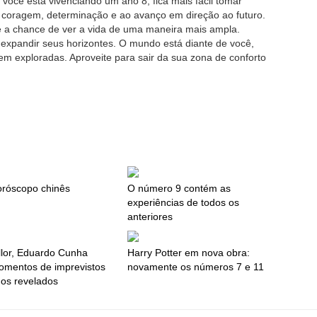
ocê está vivenciando um ano 8, fica mais fácil tomar
 coragem, determinação e ao avanço em direção ao futuro.
e a chance de ver a vida de uma maneira mais ampla.
 expandir seus horizontes. O mundo está diante de você,
m exploradas. Aproveite para sair da sua zona de conforto
oróscopo chinês
O número 9 contém as
experiências de todos os
anteriores
llor, Eduardo Cunha
Harry Potter em nova obra:
omentos de imprevistos
novamente os números 7 e 11
os revelados