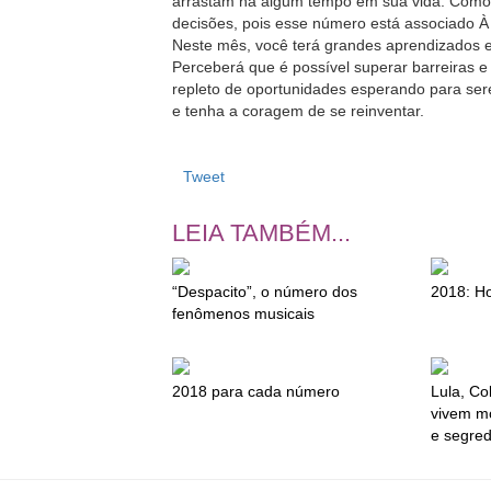
arrastam há algum tempo em sua vida. Como v
decisões, pois esse número está associado À
Neste mês, você terá grandes aprendizados 
Perceberá que é possível superar barreiras e
repleto de oportunidades esperando para sere
e tenha a coragem de se reinventar.
Tweet
LEIA TAMBÉM...
“Despacito”, o número dos
2018: H
fenômenos musicais
2018 para cada número
Lula, Co
vivem m
e segred