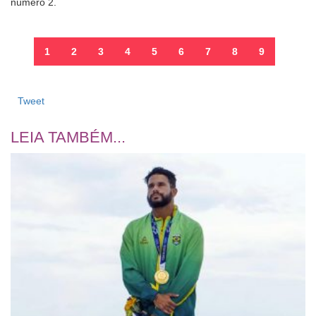
número 2.
1
2
3
4
5
6
7
8
9
Tweet
LEIA TAMBÉM...