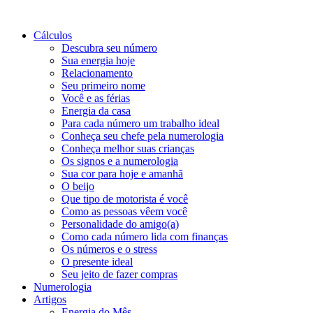
Cálculos
Descubra seu número
Sua energia hoje
Relacionamento
Seu primeiro nome
Você e as férias
Energia da casa
Para cada número um trabalho ideal
Conheça seu chefe pela numerologia
Conheça melhor suas crianças
Os signos e a numerologia
Sua cor para hoje e amanhã
O beijo
Que tipo de motorista é você
Como as pessoas vêem você
Personalidade do amigo(a)
Como cada número lida com finanças
Os números e o stress
O presente ideal
Seu jeito de fazer compras
Numerologia
Artigos
Energia do Mês