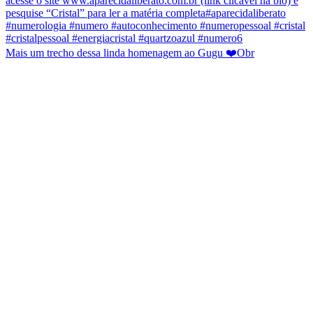
Mais um trecho dessa linda homenagem ao Gugu ❤️Obr