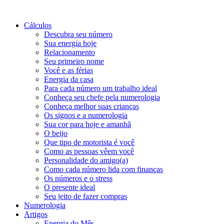
Cálculos
Descubra seu número
Sua energia hoje
Relacionamento
Seu primeiro nome
Você e as férias
Energia da casa
Para cada número um trabalho ideal
Conheça seu chefe pela numerologia
Conheça melhor suas crianças
Os signos e a numerologia
Sua cor para hoje e amanhã
O beijo
Que tipo de motorista é você
Como as pessoas vêem você
Personalidade do amigo(a)
Como cada número lida com finanças
Os números e o stress
O presente ideal
Seu jeito de fazer compras
Numerologia
Artigos
Energia do Mês