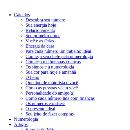
Cálculos
Descubra seu número
Sua energia hoje
Relacionamento
Seu primeiro nome
Você e as férias
Energia da casa
Para cada número um trabalho ideal
Conheça seu chefe pela numerologia
Conheça melhor suas crianças
Os signos e a numerologia
Sua cor para hoje e amanhã
O beijo
Que tipo de motorista é você
Como as pessoas vêem você
Personalidade do amigo(a)
Como cada número lida com finanças
Os números e o stress
O presente ideal
Seu jeito de fazer compras
Numerologia
Artigos
Energia do Mês